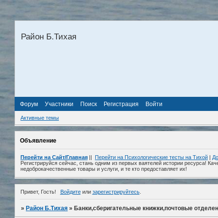
Район Б.Тихая
Форум
Участники
Поиск
Регистрация
Войти
Активные темы
Объявление
Перейти на Сайт/Главная
||
Перейти на Психологические тесты на Тихой
|
До
Регистрируйся сейчас, стань одним из первых ваятелей истории ресурса! Кач
недоброкачественные товары и услуги, и те кто предоставляет их!
Привет, Гость!
Войдите
или
зарегистрируйтесь
.
»
Район Б.Тихая
»
Банки,сберигательные книжки,почтовые отделе