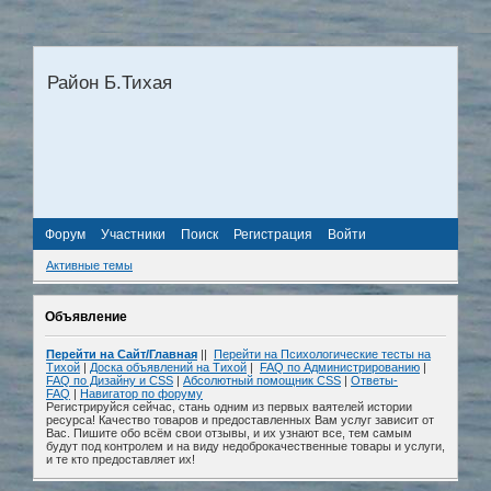
Район Б.Тихая
Форум
Участники
Поиск
Регистрация
Войти
Активные темы
Объявление
Перейти на Сайт/Главная
||
Перейти на Психологические тесты на
Тихой
|
Доска объявлений на Тихой
|
FAQ по Администрированию
|
FAQ по Дизайну и СSS
|
Абсолютный помощник CSS
|
Ответы-
FAQ
|
Навигатор по форуму
Регистрируйся сейчас, стань одним из первых ваятелей истории
ресурса! Качество товаров и предоставленных Вам услуг зависит от
Вас. Пишите обо всём свои отзывы, и их узнают все, тем самым
будут под контролем и на виду недоброкачественные товары и услуги,
и те кто предоставляет их!