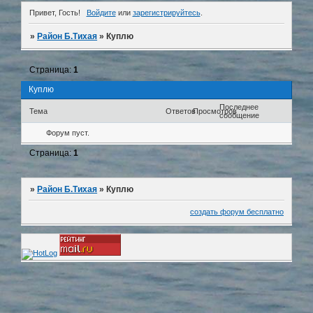
Привет, Гость!
Войдите
или
зарегистрируйтесь
.
»
Район Б.Тихая
»
Куплю
Страница:
1
Куплю
Последнее
Тема
Ответов
Просмотров
сообщение
Форум пуст.
Страница:
1
»
Район Б.Тихая
»
Куплю
создать форум бесплатно