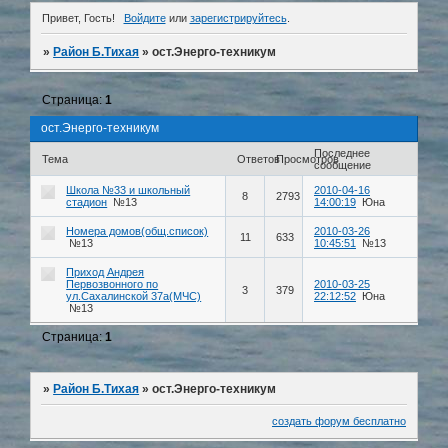
Привет, Гость!
Войдите
или
зарегистрируйтесь
.
»
Район Б.Тихая
»
ост.Энерго-техникум
Страница:
1
ост.Энерго-техникум
Последнее
Тема
Ответов
Просмотров
сообщение
Школа №33 и школьный
2010-04-16
8
2793
стадион
№13
14:00:19
Юна
Номера домов(общ.список)
2010-03-26
11
633
№13
10:45:51
№13
Приход Андрея
Первозвонного по
2010-03-25
3
379
ул.Сахалинской 37а(МЧС)
22:12:52
Юна
№13
Страница:
1
»
Район Б.Тихая
»
ост.Энерго-техникум
создать форум бесплатно