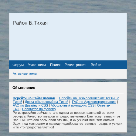
Район Б.Тихая
Форум
Участники
Поиск
Регистрация
Войти
Активные темы
Объявление
Перейти на Сайт/Главная
||
Перейти на Психологические тесты на
Тихой
|
Доска объявлений на Тихой
|
FAQ по Администрированию
|
FAQ по Дизайну и СSS
|
Абсолютный помощник CSS
|
Ответы-
FAQ
|
Навигатор по форуму
Регистрируйся сейчас, стань одним из первых ваятелей истории
ресурса! Качество товаров и предоставленных Вам услуг зависит от
Вас. Пишите обо всём свои отзывы, и их узнают все, тем самым
будут под контролем и на виду недоброкачественные товары и услуги,
и те кто предоставляет их!