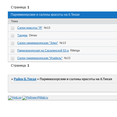
Страница:
1
Парикмахерскии и салоны красоты на б.Тихая
Тема
Салон красоты "Я"
№13
Тандем
Dimas
Салон парикмахерская "Элен"
№13
Парихмахерская на Сахалинской 53-а
Ribinga
Салон парикмахерская "Изабель"
№13
Страница:
1
»
Район Б.Тихая
»
Парикмахерскии и салоны красоты на б.Тихая