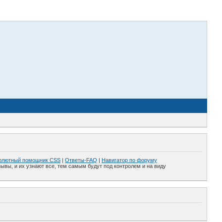
олютный помощник CSS
|
Ответы-FAQ
|
Навигатор по форуму
ывы, и их узнают все, тем самым будут под контролем и на виду