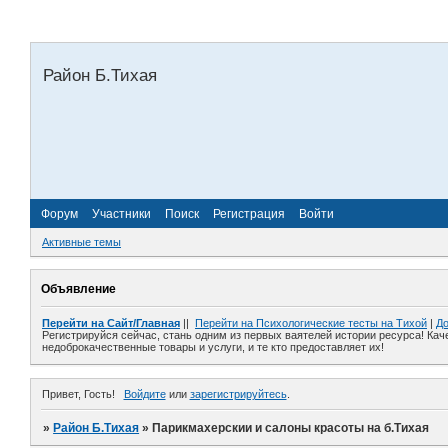
Район Б.Тихая
Форум
Участники
Поиск
Регистрация
Войти
Активные темы
Объявление
Перейти на Сайт/Главная
||
Перейти на Психологические тесты на Тихой
|
До
Регистрируйся сейчас, стань одним из первых ваятелей истории ресурса! Кач
недоброкачественные товары и услуги, и те кто предоставляет их!
Привет, Гость!
Войдите
или
зарегистрируйтесь
.
»
Район Б.Тихая
»
Парикмахерскии и салоны красоты на б.Тихая