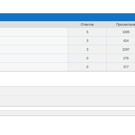
Ответов
Просмотро
5
1005
3
424
3
2297
0
276
0
377