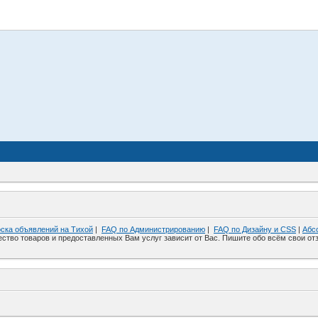
ска объявлений на Тихой
|
FAQ по Администрированию
|
FAQ по Дизайну и СSS
|
Абс
ество товаров и предоставленных Вам услуг зависит от Вас. Пишите обо всём свои отз