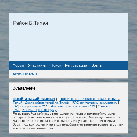
Район Б.Тихая
Форум
Участники
Поиск
Регистрация
Войти
Активные темы
Объявление
Перейти на Сайт/Главная
||
Перейти на Психологические тесты на
Тихой
|
Доска объявлений на Тихой
|
FAQ по Администрированию
|
FAQ по Дизайну и СSS
|
Абсолютный помощник CSS
|
Ответы-
FAQ
|
Навигатор по форуму
Регистрируйся сейчас, стань одним из первых ваятелей истории
ресурса! Качество товаров и предоставленных Вам услуг зависит от
Вас. Пишите обо всём свои отзывы, и их узнают все, тем самым
будут под контролем и на виду недоброкачественные товары и услуги,
и те кто предоставляет их!