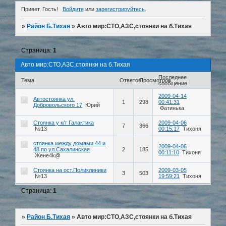
Привет, Гость!
Войдите
или
зарегистрируйтесь
.
»
Район Б.Тихая
»
Авто мир:СТО,АЗС,стоянки на б.Тихая
Страница:
1
Авто мир:СТО,АЗС,стоянки на б.Тихая
Последнее
Тема
Ответов
Просмотров
сообщение
2009-04-14
Автостоянка ул.
1
298
00:41:31
Добровольского 17
Юрий
Фатинька
Стоянка у к/т Галактика
2009-04-06
7
366
№13
00:15:17
Тихоня
стоянка между домами 44 и
2009-04-06
48 по ул.Сахалинская
2
185
00:11:10
Тихоня
Жене4k@
Стоянка на ост.Поликлиники
2009-03-05
3
503
№13
19:59:21
Тихоня
Страница:
1
»
Район Б.Тихая
»
Авто мир:СТО,АЗС,стоянки на б.Тихая