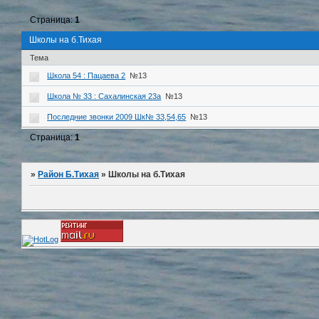
Страница:
1
Школы на б.Тихая
Тема
Школа 54 : Пацаева 2
№13
Школа № 33 : Сахалинская 23а
№13
Последние звонки 2009 Шк№ 33,54,65
№13
Страница:
1
»
Район Б.Тихая
»
Школы на б.Тихая