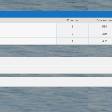
Ответов
Просмотро
8
594
2
379
4
402