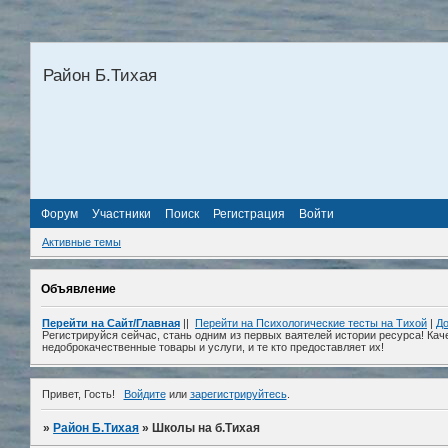
Район Б.Тихая
Форум
Участники
Поиск
Регистрация
Войти
Активные темы
Объявление
Перейти на Сайт/Главная
||
Перейти на Психологические тесты на Тихой
|
До
Регистрируйся сейчас, стань одним из первых ваятелей истории ресурса! Кач
недоброкачественные товары и услуги, и те кто предоставляет их!
Привет, Гость!
Войдите
или
зарегистрируйтесь
.
»
Район Б.Тихая
»
Школы на б.Тихая