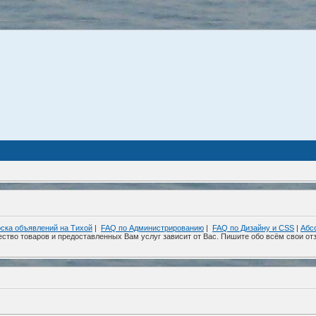
ска объявлений на Тихой
|
FAQ по Администрированию
|
FAQ по Дизайну и СSS
|
Абс
ество товаров и предоставленных Вам услуг зависит от Вас. Пишите обо всём свои отз