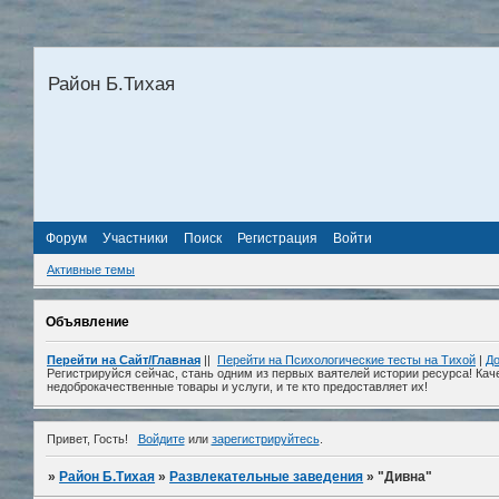
Район Б.Тихая
Форум
Участники
Поиск
Регистрация
Войти
Активные темы
Объявление
Перейти на Сайт/Главная
||
Перейти на Психологические тесты на Тихой
|
До
Регистрируйся сейчас, стань одним из первых ваятелей истории ресурса! Кач
недоброкачественные товары и услуги, и те кто предоставляет их!
Привет, Гость!
Войдите
или
зарегистрируйтесь
.
»
Район Б.Тихая
»
Развлекательные заведения
»
"Дивна"