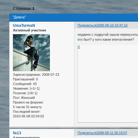
Страница:
1
"Дивна"
UmaTurmaN
Поделиться
2008-08-10 15:47:16
Активный участник
недавно с подругой зашли перекусить
кто был? у кого какие впечатления?
0
Зарегистрирован
: 2008-07-23
Приглашений:
0
Сообщений:
43
Уважение:
[+1/-1]
Позитив:
[+6/-1]
Пол:
Женский
Провел на форуме:
5 часов 31 минуту
Последний визит:
2010-06-08 02:04:02
№13
Поделиться
2008-08-11 00:19:07
Администратор