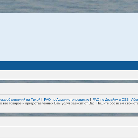
ска объявлений на Тихой
|
FAQ по Администрированию
|
FAQ по Дизайну и СSS
|
Абс
ество товаров и предоставленных Вам услуг зависит от Вас. Пишите обо всём свои отз