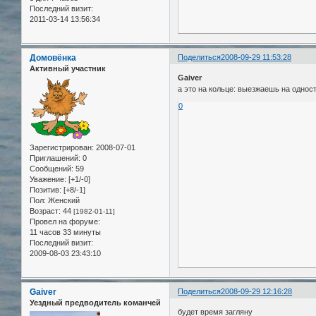
Последний визит:
2011-03-14 13:56:34
Домовёнка
Поделиться
2008-09-29 11:53:28
Активный участник
Gaiver
а это на кольце: выезжаешь на однос
0
Зарегистрирован
: 2008-07-01
Приглашений:
0
Сообщений:
59
Уважение:
[+1/-0]
Позитив:
[+8/-1]
Пол:
Женский
Возраст:
44
[1982-01-11]
Провел на форуме:
11 часов 33 минуты
Последний визит:
2009-08-03 23:43:10
Gaiver
Поделиться
2008-09-29 12:16:28
Уездный предводитель команчей
будет время загляну