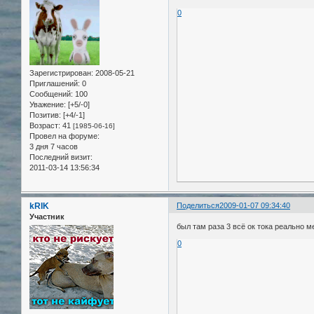
0
Зарегистрирован
: 2008-05-21
Приглашений:
0
Сообщений:
100
Уважение:
[+5/-0]
Позитив:
[+4/-1]
Возраст:
41
[1985-06-16]
Провел на форуме:
3 дня 7 часов
Последний визит:
2011-03-14 13:56:34
kRIK
Поделиться
2009-01-07 09:34:40
Участник
был там раза 3 всё ок тока реально м
0