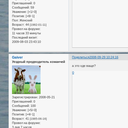
Приглашений:
0
Сообщений:
59
Уважение:
[+1/-0]
Позитив:
[+8/-1]
Пол:
Женский
Возраст:
44
[1982-01-11]
Провел на форуме:
11 часов 33 минуты
Последний визит:
2009-08-03 23:43:10
Gaiver
Поделиться
2008-09-29 10:24:16
Уездный предводитель команчей
а это хде ваще?
0
Зарегистрирован
: 2008-05-21
Приглашений:
0
Сообщений:
100
Уважение:
[+5/-0]
Позитив:
[+4/-1]
Возраст:
41
[1985-06-16]
Провел на форуме:
3 дня 7 часов