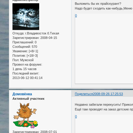
Выложить бы их прайскурант?
Надо будет сходить как-нибудь,Меню 
0
Откуда:
г.Владивосток б.Тихая
Зарегистрирован
: 2008-04-15
Приглашений:
0
Сообщений:
570
Уважение:
[+8/-1]
Позитив:
[+18/-3]
Пол:
Мужской
Провел на форуме:
1 день 15 часов
Последний визит:
2013-06-12 00:41:14
Домовёнка
Поделиться
2008-09-26 17:25:53
Активный участник
Недавно забегали перекусить! Прикол
Ещё там проводят на заказ детские п
0
Зарегистрирован
: 2008-07-01