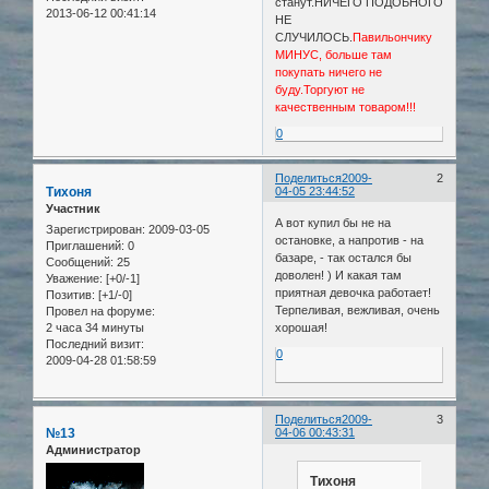
станут.НИЧЕГО ПОДОБНОГО
2013-06-12 00:41:14
НЕ
СЛУЧИЛОСЬ.
Павильончику
МИНУС, больше там
покупать ничего не
буду.Торгуют не
качественным товаром!!!
0
Поделиться
2009-
2
Тихоня
04-05 23:44:52
Участник
А вот купил бы не на
Зарегистрирован
: 2009-03-05
остановке, а напротив - на
Приглашений:
0
базаре, - так остался бы
Сообщений:
25
доволен! ) И какая там
Уважение:
[+0/-1]
приятная девочка работает!
Позитив:
[+1/-0]
Терпеливая, вежливая, очень
Провел на форуме:
2 часа 34 минуты
хорошая!
Последний визит:
0
2009-04-28 01:58:59
Поделиться
2009-
3
№13
04-06 00:43:31
Администратор
Тихоня