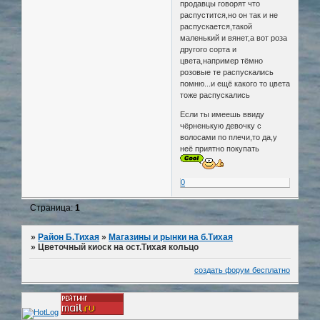
продавцы говорят что
распустится,но он так и не
распускается,такой
маленький и вянет,а вот роза
другого сорта и
цвета,например тёмно
розовые те распускались
помню...и ещё какого то цвета
тоже распускались
Если ты имеешь ввиду
чёрненькую девочку с
волосами по плечи,то да,у
неё приятно покупать
0
Страница:
1
»
Район Б.Тихая
»
Магазины и рынки на б.Тихая
»
Цветочный киоск на ост.Тихая кольцо
создать форум бесплатно