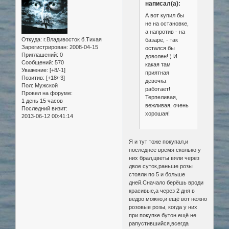
написал(а):
А вот купил бы
не на остановке,
а напротив - на
Откуда:
г.Владивосток б.Тихая
базаре, - так
Зарегистрирован
: 2008-04-15
остался бы
Приглашений:
0
доволен! ) И
Сообщений:
570
какая там
Уважение:
[+8/-1]
приятная
Позитив:
[+18/-3]
девочка
Пол:
Мужской
работает!
Провел на форуме:
Терпеливая,
1 день 15 часов
вежливая, очень
Последний визит:
хорошая!
2013-06-12 00:41:14
Я и тут тоже покупал,и
последнее время сколько у
них брал,цветы вяли через
двое суток,раньше розы
стояли по 5 и больше
дней.Сначало берёшь вроди
красивые,а через 2 дня в
ведро можно,и ещё вот нежно
розовые розы, когда у них
при покупке бутон ещё не
рапустившийся,всегда