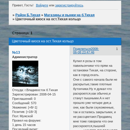
Привет, Гость!
Войдите
или
зарегистрируйтесь
.
»
Район Б.Тихая
»
Магазины и рынки на б.Тихая
»
Цветочный киоск на ост.Тихая кольцо
Страница:
1
Цветочный киоск на ост.Тихая кольцо
Поделиться
2008-
1
№13
06-08 23:47:46
Администратор
Купил я розы в том
павильончики что прям на
остановки Тихая, на стороне,
как в город ехать.
Они с самого начала были не
раскрытые,такие плотные
бутончики.Ну я думал что
Откуда:
г.Владивосток б.Тихая
раскроются,как обычно,и
Зарегистрирован
: 2008-04-15
станут пышными.А н нет
Приглашений:
0
прошло уже четыре дня,а
Сообщений:
570
Уважение:
[+8/-1]
они, как были скукоженные,
Позитив:
[+18/-3]
так и остались закрытыми, и
Пол:
Мужской
не рассцветают.Продавец
Провел на форуме:
мне тоже говорила что они
1 день 15 часов
расскроются,пышней
Последний визит: