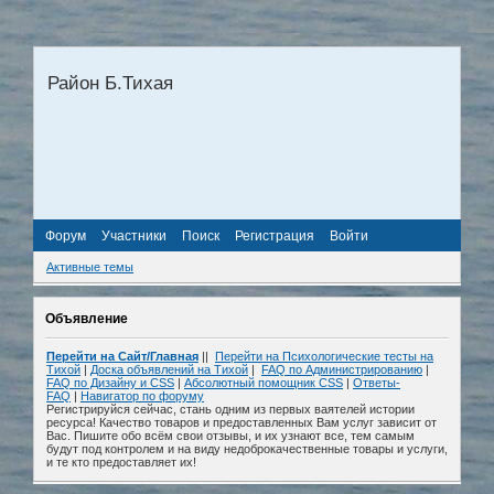
Район Б.Тихая
Форум
Участники
Поиск
Регистрация
Войти
Активные темы
Объявление
Перейти на Сайт/Главная
||
Перейти на Психологические тесты на
Тихой
|
Доска объявлений на Тихой
|
FAQ по Администрированию
|
FAQ по Дизайну и СSS
|
Абсолютный помощник CSS
|
Ответы-
FAQ
|
Навигатор по форуму
Регистрируйся сейчас, стань одним из первых ваятелей истории
ресурса! Качество товаров и предоставленных Вам услуг зависит от
Вас. Пишите обо всём свои отзывы, и их узнают все, тем самым
будут под контролем и на виду недоброкачественные товары и услуги,
и те кто предоставляет их!