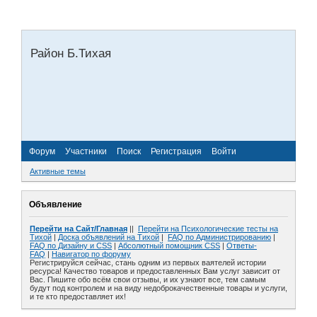
Район Б.Тихая
Форум
Участники
Поиск
Регистрация
Войти
Активные темы
Объявление
Перейти на Сайт/Главная
||
Перейти на Психологические тесты на
Тихой
|
Доска объявлений на Тихой
|
FAQ по Администрированию
|
FAQ по Дизайну и СSS
|
Абсолютный помощник CSS
|
Ответы-
FAQ
|
Навигатор по форуму
Регистрируйся сейчас, стань одним из первых ваятелей истории
ресурса! Качество товаров и предоставленных Вам услуг зависит от
Вас. Пишите обо всём свои отзывы, и их узнают все, тем самым
будут под контролем и на виду недоброкачественные товары и услуги,
и те кто предоставляет их!