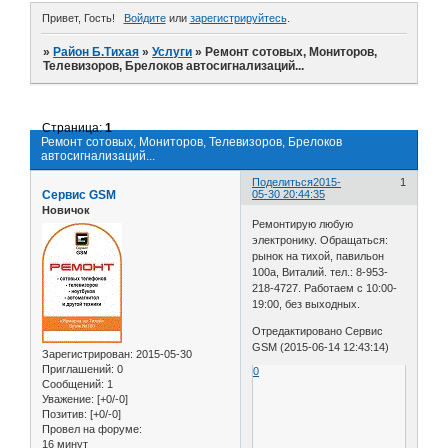
Привет, Гость!
Войдите
или
зарегистрируйтесь
.
»
Район Б.Тихая
»
Услуги
»
Ремонт сотовых, Мониторов,
Телевизоров, Брелоков автосигнализаций...
Страница:
1
Ремонт сотовых, Мониторов, Телевизоров, Брелоков
автосигнализаций...
Поделиться
2015-
1
Сервис GSM
05-30 20:44:35
Новичок
Ремонтирую любую
электронику. Обращаться:
рынок на тихой, павильон
100а, Виталий. тел.: 8-953-
218-4727. Работаем с 10:00-
19:00, без выходных.
Отредактировано Сервис
GSM (2015-06-14 12:43:14)
Зарегистрирован
: 2015-05-30
Приглашений:
0
0
Сообщений:
1
Уважение:
[+0/-0]
Позитив:
[+0/-0]
Провел на форуме:
16 минут