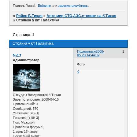
Привет, Гость!
Войдите
или
зарегистрируйтесь
.
»
Район Б.Тихая
»
Авто мир:СТО,АЗС,стоянки на б.Тихая
»
Стоянка у к/т Галактика
Страница:
1
Стоянка у к/т Галактика
Поделиться
2008-
1
№13
05-23 14:44:32
Администратор
Фото
0
Откуда:
г.Владивосток б.Тихая
Зарегистрирован
: 2008-04-15
Приглашений:
0
Сообщений:
570
Уважение:
[+8/-1]
Позитив:
[+18/-3]
Пол:
Мужской
Провел на форуме:
1 день 15 часов
Последний визит: