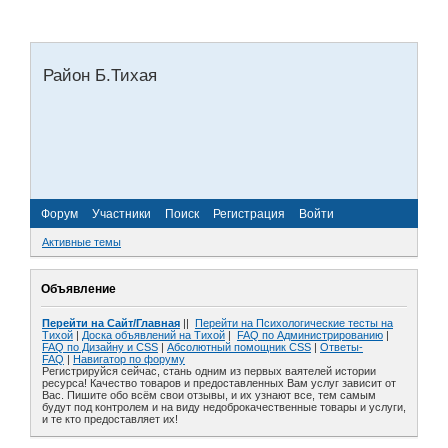
Район Б.Тихая
Форум
Участники
Поиск
Регистрация
Войти
Активные темы
Объявление
Перейти на Сайт/Главная
||
Перейти на Психологические тесты на
Тихой
|
Доска объявлений на Тихой
|
FAQ по Администрированию
|
FAQ по Дизайну и СSS
|
Абсолютный помощник CSS
|
Ответы-
FAQ
|
Навигатор по форуму
Регистрируйся сейчас, стань одним из первых ваятелей истории
ресурса! Качество товаров и предоставленных Вам услуг зависит от
Вас. Пишите обо всём свои отзывы, и их узнают все, тем самым
будут под контролем и на виду недоброкачественные товары и услуги,
и те кто предоставляет их!