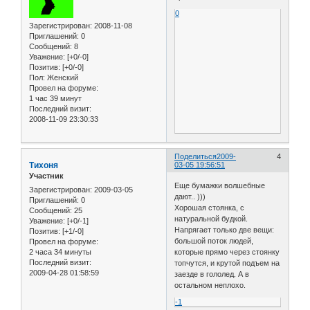
0
Зарегистрирован
: 2008-11-08
Приглашений:
0
Сообщений:
8
Уважение:
[+0/-0]
Позитив:
[+0/-0]
Пол:
Женский
Провел на форуме:
1 час 39 минут
Последний визит:
2008-11-09 23:30:33
Поделиться
2009-
4
Тихоня
03-05 19:56:51
Участник
Еще бумажки волшебные
Зарегистрирован
: 2009-03-05
дают.. )))
Приглашений:
0
Хорошая стоянка, с
Сообщений:
25
натуральной будкой.
Уважение:
[+0/-1]
Напрягает только две вещи:
Позитив:
[+1/-0]
большой поток людей,
Провел на форуме:
2 часа 34 минуты
которые прямо через стоянку
Последний визит:
топчутся, и крутой подъем на
2009-04-28 01:58:59
заезде в гололед. А в
остальном неплохо.
-1