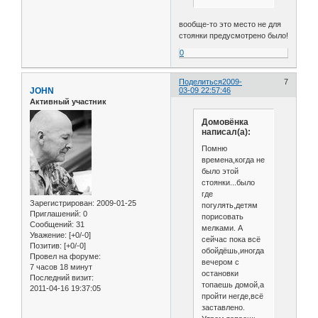
вообще-то это место не для
стоянки предусмотрено было!
0
Поделиться
2009-
7
JOHN
03-09 22:57:46
Активный участник
Домовёнка
написал(а):
Помню
времена,когда не
было этой
стоянки...было
где
Зарегистрирован
: 2009-01-25
погулять,детям
Приглашений:
0
порисовать
Сообщений:
31
мелками. А
Уважение:
[+0/-0]
сейчас пока всё
Позитив:
[+0/-0]
обойдёшь,иногда
Провел на форуме:
вечером с
7 часов 18 минут
остановки
Последний визит:
топаешь домой,а
2011-04-16 19:37:05
пройти негде,всё
заставлено.