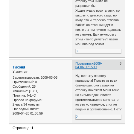
стоянку там никто не
разрешил бы.
Ходил туда с родителями, со
школы, с детского сада, но
кому это интересно, "главна
бабки" со стоянки идут и
никто с этим ничего поделать
не сможет. Да и нужно ли с
этим что-то делать? Главно
машина под боком.
0
Поделиться
2009-
8
Тихоня
04-06 00:15:17
Участник
Ну, не я эту стоянку
Зарегистрирован
: 2009-03-05
придумала! Просто из всех
Приглашений:
0
ближайших она самая на
Сообщений:
25
стоянку похожая! Меня тоже
Уважение:
[+0/-1]
не сильно вдохновляет
Позитив:
[+1/-0]
протискиваться в кинотеатр,
Провел на форуме:
2 часа 34 минуты
но это ж, наверное, с их же
Последний визит:
подачи и организованно. Нет?
2009-04-28 01:58:59
0
Страница:
1