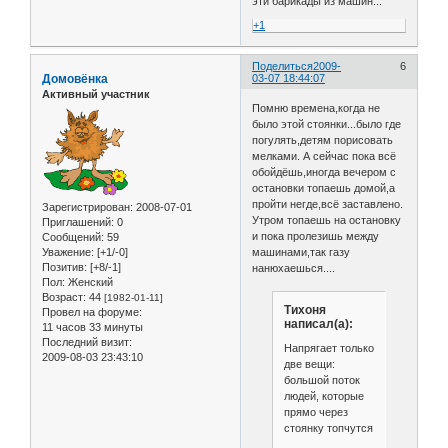
эти барикады из машин...
+1
Поделиться
2009-
6
Домовёнка
03-07 18:44:07
Активный участник
Помню времена,когда не
было этой стоянки...было где
погулять,детям порисовать
мелками. А сейчас пока всё
обойдёшь,иногда вечером с
остановки топаешь домой,а
пройти негде,всё заставлено.
Зарегистрирован
: 2008-07-01
Утром топаешь на остановку
Приглашений:
0
и пока пролезишь между
Сообщений:
59
Уважение:
[+1/-0]
машинами,так газу
Позитив:
[+8/-1]
нанюхаешься....
Пол:
Женский
Возраст:
44
[1982-01-11]
Тихоня
Провел на форуме:
написал(а):
11 часов 33 минуты
Последний визит:
Напрягает только
2009-08-03 23:43:10
две вещи:
большой поток
людей, которые
прямо через
стоянку топчутся