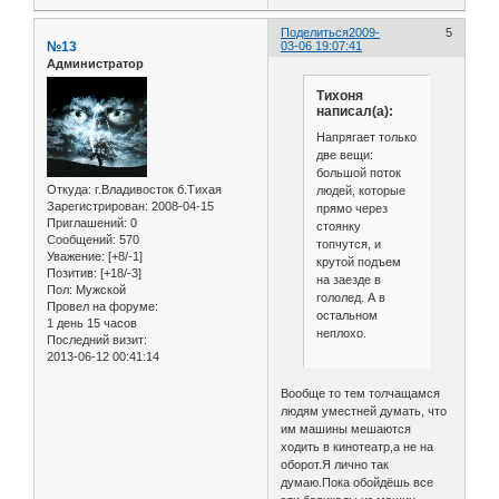
Поделиться
2009-
5
№13
03-06 19:07:41
Администратор
Тихоня
написал(а):
Напрягает только
две вещи:
большой поток
Откуда:
г.Владивосток б.Тихая
людей, которые
Зарегистрирован
: 2008-04-15
прямо через
Приглашений:
0
стоянку
Сообщений:
570
топчутся, и
Уважение:
[+8/-1]
крутой подъем
Позитив:
[+18/-3]
на заезде в
Пол:
Мужской
гололед. А в
Провел на форуме:
остальном
1 день 15 часов
неплохо.
Последний визит:
2013-06-12 00:41:14
Вообще то тем толчащамся
людям уместней думать, что
им машины мешаются
ходить в кинотеатр,а не на
оборот.Я лично так
думаю.Пока обойдёшь все