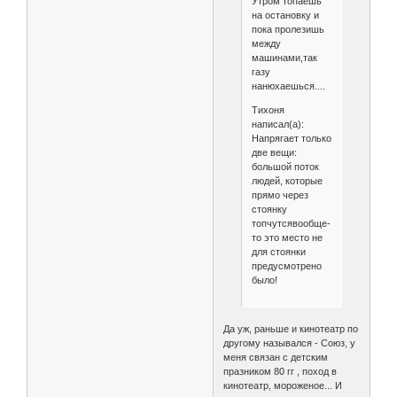
Утром топаешь
на остановку и
пока пролезишь
между
машинами,так
газу
нанюхаешься....
Тихоня
написал(а):
Напрягает только
две вещи:
большой поток
людей, которые
прямо через
стоянку
топчутсявообще-
то это место не
для стоянки
предусмотрено
было!
Да уж, раньше и кинотеатр по
другому назывался - Союз, у
меня связан с детским
празником 80 гг , поход в
кинотеатр, мороженое... И