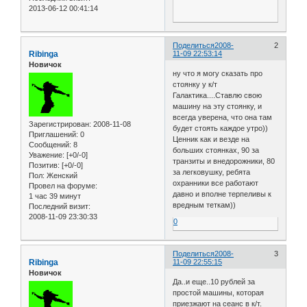
2013-06-12 00:41:14
Поделиться
2008-
2
Ribinga
11-09 22:53:14
Новичок
ну что я могу сказать про
стоянку у к/т
Галактика....Ставлю свою
машину на эту стоянку, и
всегда уверена, что она там
Зарегистрирован
: 2008-11-08
будет стоять каждое утро))
Приглашений:
0
Ценник как и везде на
Сообщений:
8
больших стоянках, 90 за
Уважение:
[+0/-0]
транзиты и внедорожники, 80
Позитив:
[+0/-0]
за легковушку, ребята
Пол:
Женский
охранники все работают
Провел на форуме:
давно и вполне терпеливы к
1 час 39 минут
вредным теткам))
Последний визит:
2008-11-09 23:30:33
0
Поделиться
2008-
3
Ribinga
11-09 22:55:15
Новичок
Да..и еще..10 рублей за
простой машины, которая
приезжают на сеанс в к/т.