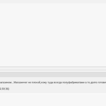
магазином...Магазинчег не плохой,хожу туда всегда полуфабрикатами а то долго готов
1:59:36)