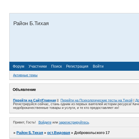
Район Б.Тихая
Форум
Участники
Поиск
Регистрация
Войти
Активные темы
Объявление
Перейти на Сайт/Главная
||
Перейти на Психологические тесты на Тихой
|
До
Регистрируйся сейчас, стань одним из первых ваятелей истории ресурса! Кач
недоброкачественные товары и услуги, и те кто предоставляет их!
Привет, Гость!
Войдите
или
зарегистрируйтесь
.
»
Район Б.Тихая
»
ост.Видовая
»
Добровольского 17