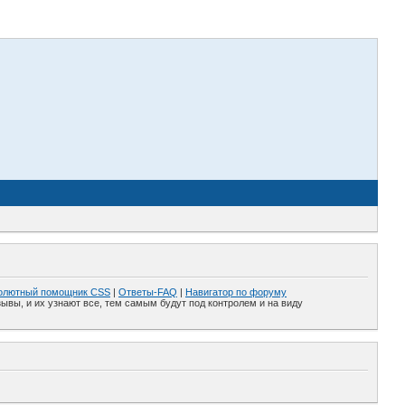
олютный помощник CSS
|
Ответы-FAQ
|
Навигатор по форуму
ывы, и их узнают все, тем самым будут под контролем и на виду