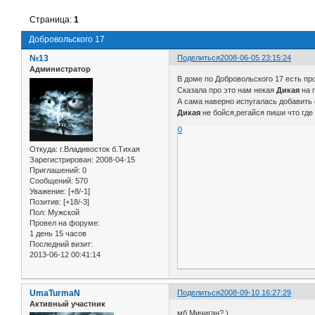
Страница:
1
Добровольского 17
№13
Поделиться
2008-06-05 23:15:24
Администратор
В доме по Добровольского 17 есть пр
Сказала про это нам некая
Дикая
на г
А сама наверно испугалась добавить с
Дикая
не бойся,регайся пиши что где 
0
Откуда:
г.Владивосток б.Тихая
Зарегистрирован
: 2008-04-15
Приглашений:
0
Сообщений:
570
Уважение:
[+8/-1]
Позитив:
[+18/-3]
Пол:
Мужской
Провел на форуме:
1 день 15 часов
Последний визит:
2013-06-12 00:41:14
UmaTurmaN
Поделиться
2008-09-10 16:27:29
Активный участник
мб Мичиган? )