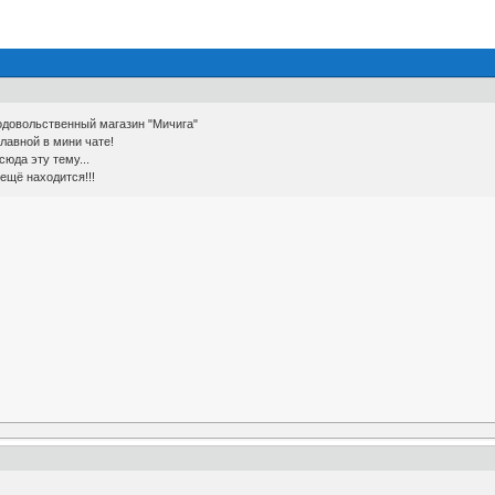
одовольственный магазин "Мичига"
лавной в мини чате!
юда эту тему...
ещё находится!!!