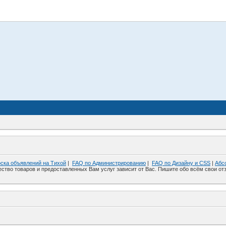
ска объявлений на Тихой
|
FAQ по Администрированию
|
FAQ по Дизайну и СSS
|
Абс
ество товаров и предоставленных Вам услуг зависит от Вас. Пишите обо всём свои отз